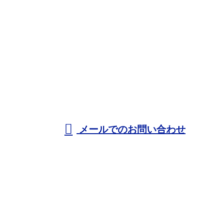
お電話でのお問い合わせ
090-8467-9778
兵庫県尼崎市な
どで熱絶縁工事
受付／8：00～17：00 ※営業電話お断り
メールでのお問い合わせ
における耐火被覆工事(耐火工事)なら建設業者『株式
会社トラッシュ』へ
ホーム
業務案内