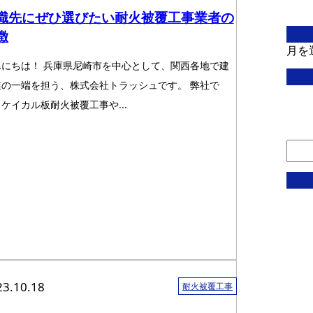
職先にぜひ選びたい耐火被覆工事業者の
月別
徴
月を
んにちは！ 兵庫県尼崎市を中心として、関西各地で建
カテ
業の一端を担う、株式会社トラッシュです。 弊社で
ケイカル板耐火被覆工事や...
コラ
23.10.18
耐火被覆工事