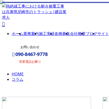
column
コ
ラ
ホーム
業務案内
施工実績
各種募集
会社概要
ブログ
サイト
ム
お問い合わせ
090-8467-9778
営業電話お断り
HOME
メールフォーム
コラム