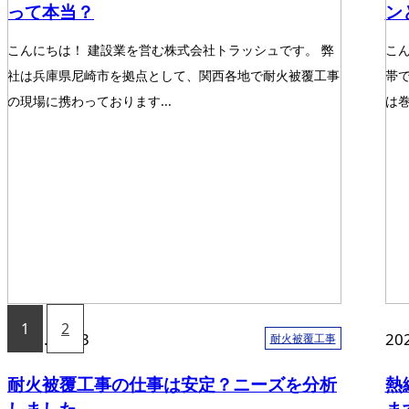
って本当？
ン
こんにちは！ 建設業を営む株式会社トラッシュです。 弊
こ
社は兵庫県尼崎市を拠点として、関西各地で耐火被覆工事
帯
の現場に携わっております...
は巻
1
2
2023.10.03
20
耐火被覆工事
耐火被覆工事の仕事は安定？ニーズを分析
熱
しました
ま