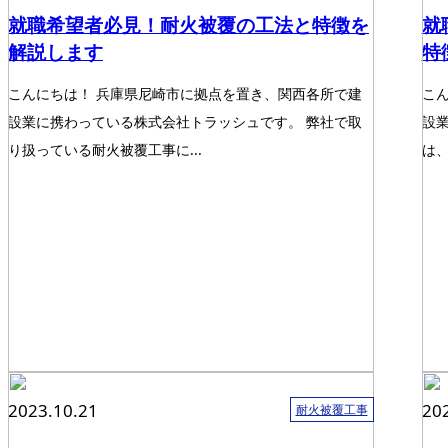
就職希望者必見！耐火被覆の工法と特徴を
就
解説します
特
こんにちは！ 兵庫県尼崎市に拠点を置き、関西各所で建
こ
設業に携わっている株式会社トラッシュです。 弊社で取
設
り扱っている耐火被覆工事に...
は、
2023.10.21
20
耐火被覆工事