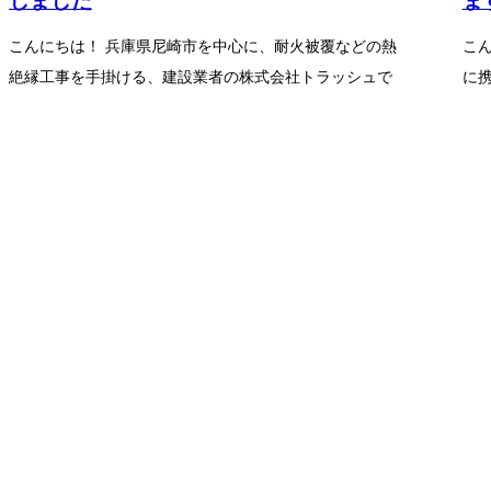
こんにちは！ 兵庫県尼崎市を中心に、耐火被覆などの熱
こ
絶縁工事を手掛ける、建設業者の株式会社トラッシュで
に
す。 弊社が専門とする耐火被...
のひ
CONTACT
お電話でのお問い合わせ
090-8467-9778
受付／8：00～17：00 ※営業電話お断り
ホーム
業務案内
施工実績